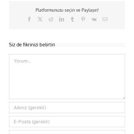
Platformunuzu seçin ve Paylaşın!
Facebook
X
Reddit
LinkedIn
Tumblr
Pinterest
Vk
E-
posta
Siz de fikrinizi belirtin
Comment