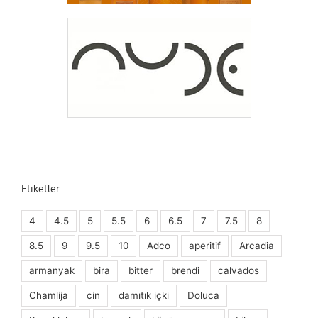
Etiketler
4
4.5
5
5.5
6
6.5
7
7.5
8
8.5
9
9.5
10
Adco
aperitif
Arcadia
armanyak
bira
bitter
brendi
calvados
Chamlija
cin
damıtık içki
Doluca