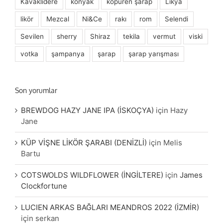
Kavaklıdere
konyak
köpüren şarap
Likya
likör
Mezcal
Ni&Ce
rakı
rom
Selendi
Sevilen
sherry
Shiraz
tekila
vermut
viski
votka
şampanya
şarap
şarap yarışması
Son yorumlar
BREWDOG HAZY JANE IPA (İSKOÇYA)
için
Hazy
Jane
KÜP VİŞNE LİKÖR ŞARABI (DENİZLİ)
için
Melis
Bartu
COTSWOLDS WILDFLOWER (İNGİLTERE)
için
James
Clockfortune
LUCIEN ARKAS BAĞLARI MEANDROS 2022 (İZMİR)
için
serkan