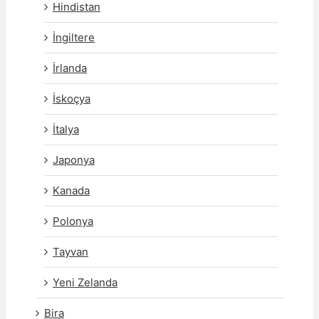
Hindistan
İngiltere
İrlanda
İskoçya
İtalya
Japonya
Kanada
Polonya
Tayvan
Yeni Zelanda
Bira