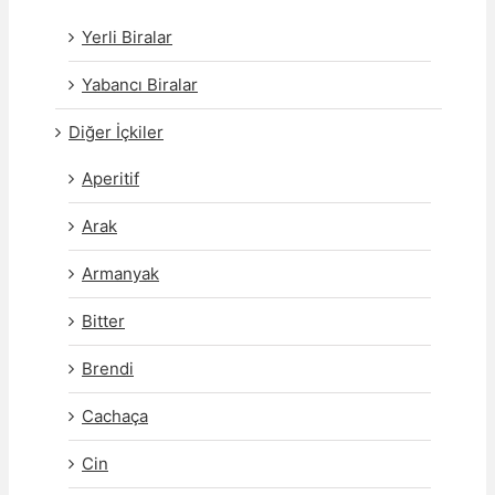
Yerli Biralar
Yabancı Biralar
Diğer İçkiler
Aperitif
Arak
Armanyak
Bitter
Brendi
Cachaça
Cin