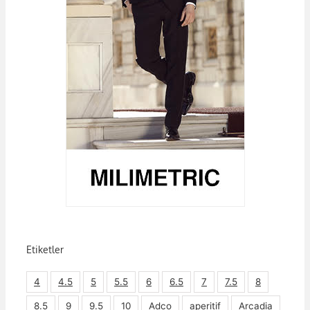
Etiketler
4
4.5
5
5.5
6
6.5
7
7.5
8
8.5
9
9.5
10
Adco
aperitif
Arcadia