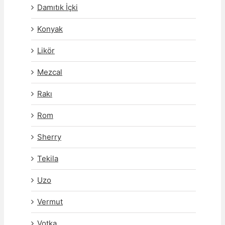
Damıtık İçki
Konyak
Likör
Mezcal
Rakı
Rom
Sherry
Tekila
Uzo
Vermut
Votka