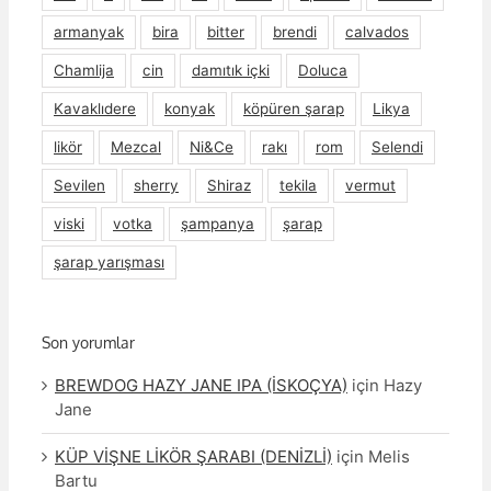
armanyak
bira
bitter
brendi
calvados
Chamlija
cin
damıtık içki
Doluca
Kavaklıdere
konyak
köpüren şarap
Likya
likör
Mezcal
Ni&Ce
rakı
rom
Selendi
Sevilen
sherry
Shiraz
tekila
vermut
viski
votka
şampanya
şarap
şarap yarışması
Son yorumlar
BREWDOG HAZY JANE IPA (İSKOÇYA)
için
Hazy
Jane
KÜP VİŞNE LİKÖR ŞARABI (DENİZLİ)
için
Melis
Bartu