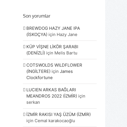
Son yorumlar
BREWDOG HAZY JANE IPA
(İSKOÇYA)
için
Hazy Jane
KÜP VİŞNE LİKÖR ŞARABI
(DENİZLİ)
için
Melis Bartu
COTSWOLDS WILDFLOWER
(İNGİLTERE)
için
James
Clockfortune
LUCIEN ARKAS BAĞLARI
MEANDROS 2022 (İZMİR)
için
serkan
İZMİR RAKISI YAŞ ÜZÜM (İZMİR)
için
Cemal karakocaoğlu