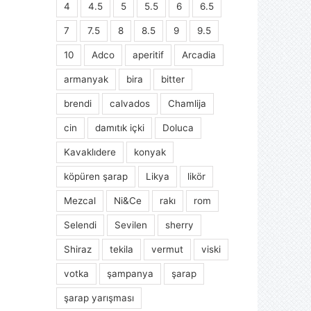
4
4.5
5
5.5
6
6.5
7
7.5
8
8.5
9
9.5
10
Adco
aperitif
Arcadia
armanyak
bira
bitter
brendi
calvados
Chamlija
cin
damıtık içki
Doluca
Kavaklıdere
konyak
köpüren şarap
Likya
likör
Mezcal
Ni&Ce
rakı
rom
Selendi
Sevilen
sherry
Shiraz
tekila
vermut
viski
votka
şampanya
şarap
şarap yarışması