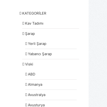
KATEGORİLER
Kav Tadımı
Şarap
Yerli Şarap
Yabancı Şarap
Viski
ABD
Almanya
Avustralya
Avusturya