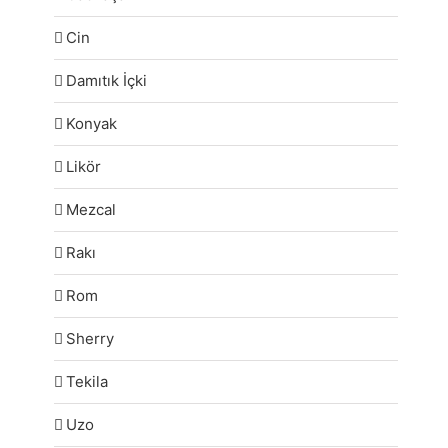
Cin
Damıtık İçki
Konyak
Likör
Mezcal
Rakı
Rom
Sherry
Tekila
Uzo