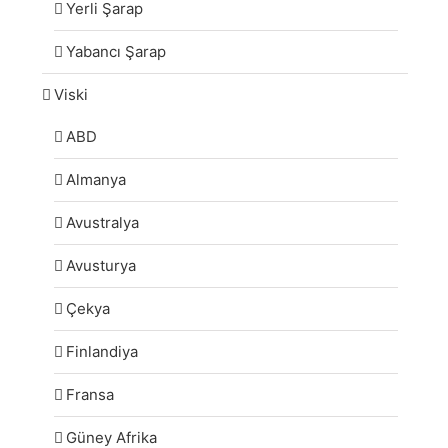
Yerli Şarap
Yabancı Şarap
Viski
ABD
Almanya
Avustralya
Avusturya
Çekya
Finlandiya
Fransa
Güney Afrika