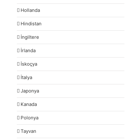
Hollanda
Hindistan
İngiltere
İrlanda
İskoçya
İtalya
Japonya
Kanada
Polonya
Tayvan