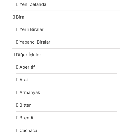
Yeni Zelanda
Bira
Yerli Biralar
Yabancı Biralar
Diğer İçkiler
Aperitif
Arak
Armanyak
Bitter
Brendi
Cachaça