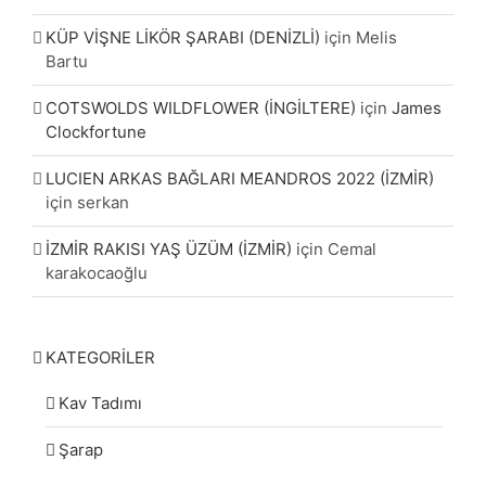
KÜP VİŞNE LİKÖR ŞARABI (DENİZLİ)
için
Melis
Bartu
COTSWOLDS WILDFLOWER (İNGİLTERE)
için
James
Clockfortune
LUCIEN ARKAS BAĞLARI MEANDROS 2022 (İZMİR)
için
serkan
İZMİR RAKISI YAŞ ÜZÜM (İZMİR)
için
Cemal
karakocaoğlu
KATEGORİLER
Kav Tadımı
Şarap