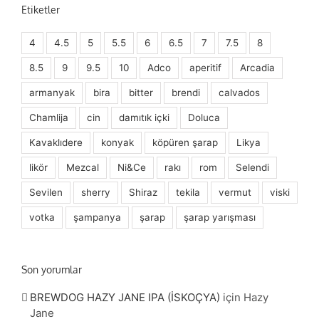
Etiketler
4
4.5
5
5.5
6
6.5
7
7.5
8
8.5
9
9.5
10
Adco
aperitif
Arcadia
armanyak
bira
bitter
brendi
calvados
Chamlija
cin
damıtık içki
Doluca
Kavaklıdere
konyak
köpüren şarap
Likya
likör
Mezcal
Ni&Ce
rakı
rom
Selendi
Sevilen
sherry
Shiraz
tekila
vermut
viski
votka
şampanya
şarap
şarap yarışması
Son yorumlar
BREWDOG HAZY JANE IPA (İSKOÇYA)
için
Hazy
Jane