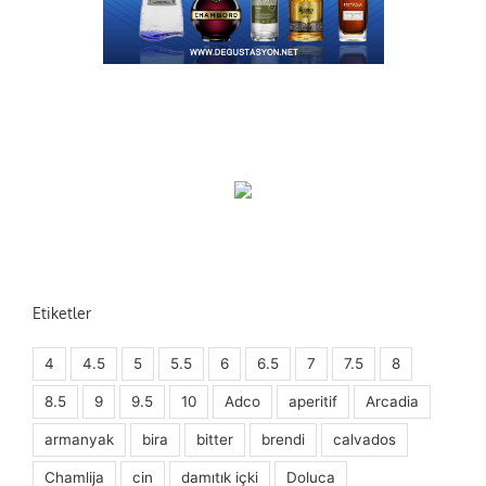
Etiketler
4
4.5
5
5.5
6
6.5
7
7.5
8
8.5
9
9.5
10
Adco
aperitif
Arcadia
armanyak
bira
bitter
brendi
calvados
Chamlija
cin
damıtık içki
Doluca