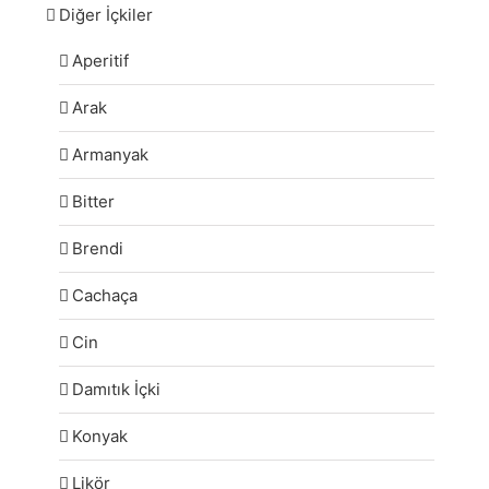
Diğer İçkiler
Aperitif
Arak
Armanyak
Bitter
Brendi
Cachaça
Cin
Damıtık İçki
Konyak
Likör