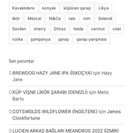
Kavaklıdere
konyak
köpüren şarap
Likya
likör
Mezcal
Ni&Ce
rakı
rom
Selendi
Sevilen
sherry
Shiraz
tekila
vermut
viski
votka
şampanya
şarap
şarap yarışması
Son yorumlar
BREWDOG HAZY JANE IPA (İSKOÇYA)
için
Hazy
Jane
KÜP VİŞNE LİKÖR ŞARABI (DENİZLİ)
için
Melis
Bartu
COTSWOLDS WILDFLOWER (İNGİLTERE)
için
James
Clockfortune
LUCIEN ARKAS BAĞLARI MEANDROS 2022 (İZMİR)