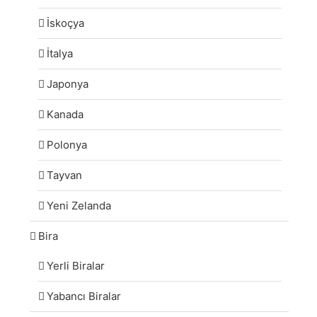
İskoçya
İtalya
Japonya
Kanada
Polonya
Tayvan
Yeni Zelanda
Bira
Yerli Biralar
Yabancı Biralar