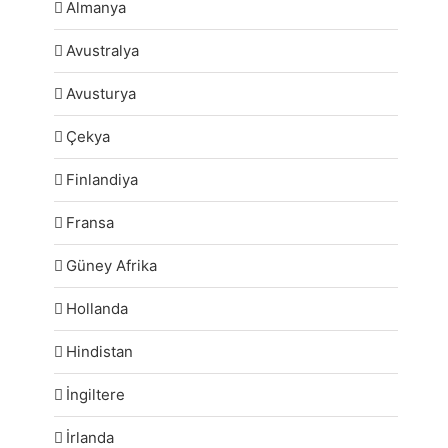
Almanya
Avustralya
Avusturya
Çekya
Finlandiya
Fransa
Güney Afrika
Hollanda
Hindistan
İngiltere
İrlanda