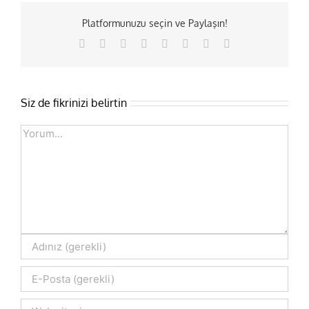
Platformunuzu seçin ve Paylaşın!
Facebook
X
Reddit
LinkedIn
Tumblr
Pinterest
Vk
E-
posta
Siz de fikrinizi belirtin
Comment