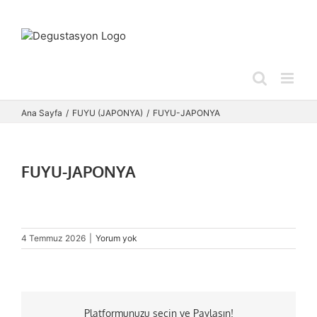
Skip
to
content
Ana Sayfa
FUYU (JAPONYA)
FUYU-JAPONYA
FUYU-JAPONYA
4 Temmuz 2026
|
Yorum yok
Platformunuzu seçin ve Paylaşın!