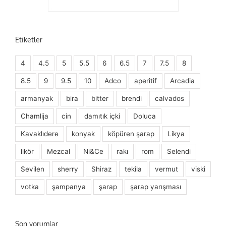
Etiketler
4
4.5
5
5.5
6
6.5
7
7.5
8
8.5
9
9.5
10
Adco
aperitif
Arcadia
armanyak
bira
bitter
brendi
calvados
Chamlija
cin
damıtık içki
Doluca
Kavaklıdere
konyak
köpüren şarap
Likya
likör
Mezcal
Ni&Ce
rakı
rom
Selendi
Sevilen
sherry
Shiraz
tekila
vermut
viski
votka
şampanya
şarap
şarap yarışması
Son yorumlar