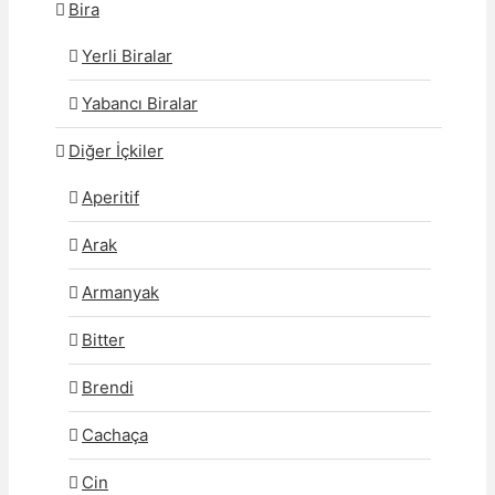
Bira
Yerli Biralar
Yabancı Biralar
Diğer İçkiler
Aperitif
Arak
Armanyak
Bitter
Brendi
Cachaça
Cin