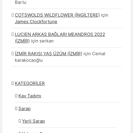
Bartu
COTSWOLDS WILDFLOWER (İNGİLTERE)
için
James Clockfortune
LUCIEN ARKAS BAĞLARI MEANDROS 2022
(İZMİR)
için
serkan
İZMİR RAKISI YAŞ ÜZÜM (İZMİR)
için
Cemal
karakocaoğlu
KATEGORİLER
Kav Tadımı
Şarap
Yerli Şarap