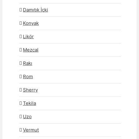
Damıtık İçki
Konyak
Likör
Mezcal
Rakı
Rom
Sherry
Tekila
Uzo
Vermut