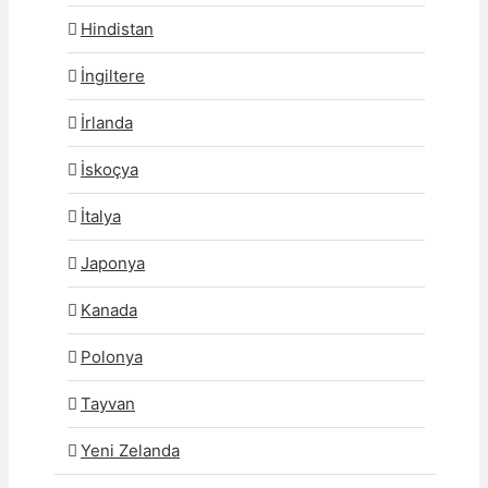
Hindistan
İngiltere
İrlanda
İskoçya
İtalya
Japonya
Kanada
Polonya
Tayvan
Yeni Zelanda