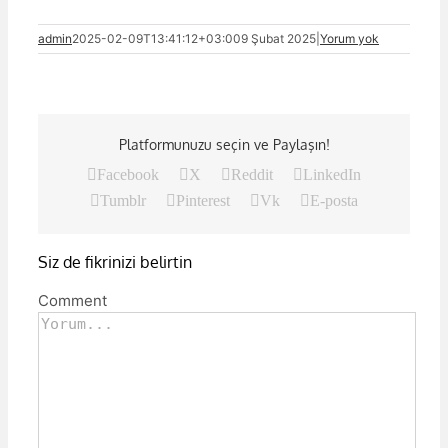
admin
2025-02-09T13:41:12+03:00
9 Şubat 2025
|
Yorum yok
Platformunuzu seçin ve Paylaşın!
Facebook
X
Reddit
LinkedIn
Tumblr
Pinterest
Vk
E-posta
Siz de fikrinizi belirtin
Comment