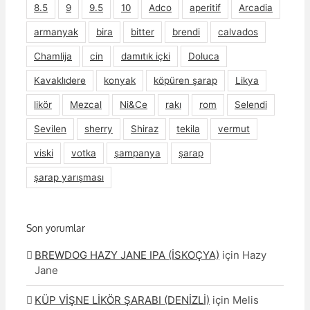
8.5
9
9.5
10
Adco
aperitif
Arcadia
armanyak
bira
bitter
brendi
calvados
Chamlija
cin
damıtık içki
Doluca
Kavaklıdere
konyak
köpüren şarap
Likya
likör
Mezcal
Ni&Ce
rakı
rom
Selendi
Sevilen
sherry
Shiraz
tekila
vermut
viski
votka
şampanya
şarap
şarap yarışması
Son yorumlar
BREWDOG HAZY JANE IPA (İSKOÇYA)
için
Hazy
Jane
KÜP VİŞNE LİKÖR ŞARABI (DENİZLİ)
için
Melis