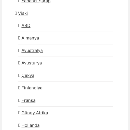
Yabancı Şarap
Viski
ABD
Almanya
Avustralya
Avusturya
Çekya
Finlandiya
Fransa
Güney Afrika
Hollanda