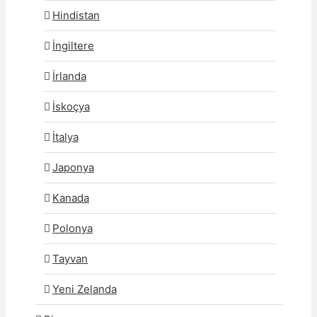
Hindistan
İngiltere
İrlanda
İskoçya
İtalya
Japonya
Kanada
Polonya
Tayvan
Yeni Zelanda