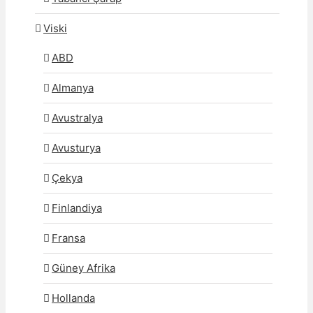
Viski
ABD
Almanya
Avustralya
Avusturya
Çekya
Finlandiya
Fransa
Güney Afrika
Hollanda