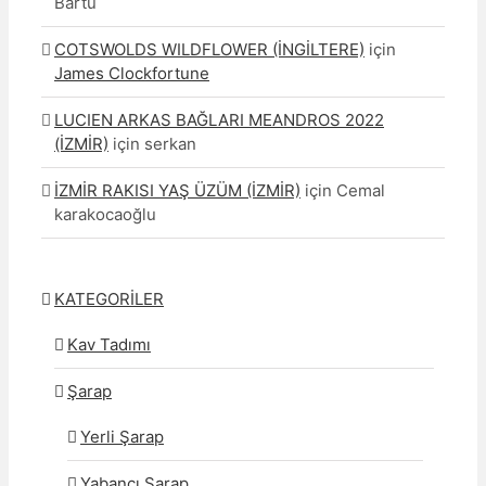
Bartu
COTSWOLDS WILDFLOWER (İNGİLTERE)
için
James Clockfortune
LUCIEN ARKAS BAĞLARI MEANDROS 2022
(İZMİR)
için
serkan
İZMİR RAKISI YAŞ ÜZÜM (İZMİR)
için
Cemal
karakocaoğlu
KATEGORİLER
Kav Tadımı
Şarap
Yerli Şarap
Yabancı Şarap