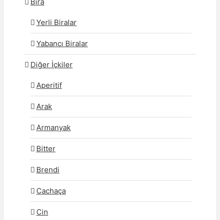
Bira
Yerli Biralar
Yabancı Biralar
Diğer İçkiler
Aperitif
Arak
Armanyak
Bitter
Brendi
Cachaça
Cin