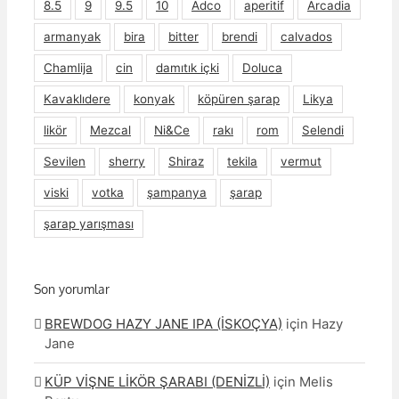
8.5
9
9.5
10
Adco
aperitif
Arcadia
armanyak
bira
bitter
brendi
calvados
Chamlija
cin
damıtık içki
Doluca
Kavaklıdere
konyak
köpüren şarap
Likya
likör
Mezcal
Ni&Ce
rakı
rom
Selendi
Sevilen
sherry
Shiraz
tekila
vermut
viski
votka
şampanya
şarap
şarap yarışması
Son yorumlar
BREWDOG HAZY JANE IPA (İSKOÇYA)
için
Hazy
Jane
KÜP VİŞNE LİKÖR ŞARABI (DENİZLİ)
için
Melis