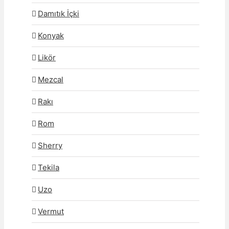
Damıtık İçki
Konyak
Likör
Mezcal
Rakı
Rom
Sherry
Tekila
Uzo
Vermut