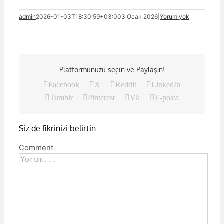
admin
2026-01-03T18:30:59+03:00
3 Ocak 2026
|
Yorum yok
Platformunuzu seçin ve Paylaşın!
Facebook
X
Reddit
LinkedIn
Tumblr
Pinterest
Vk
E-posta
Siz de fikrinizi belirtin
Comment