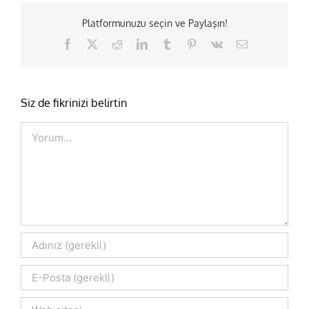
Platformunuzu seçin ve Paylaşın!
Facebook
X
Reddit
LinkedIn
Tumblr
Pinterest
Vk
E-
posta
Siz de fikrinizi belirtin
Comment