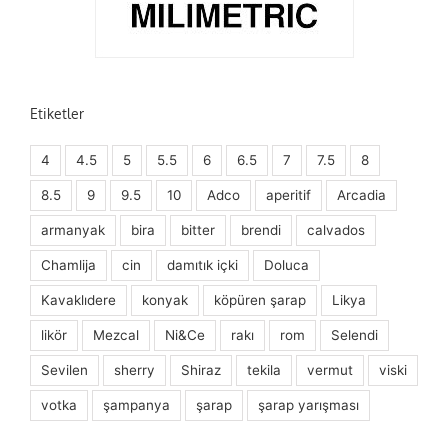
Etiketler
4
4.5
5
5.5
6
6.5
7
7.5
8
8.5
9
9.5
10
Adco
aperitif
Arcadia
armanyak
bira
bitter
brendi
calvados
Chamlija
cin
damıtık içki
Doluca
Kavaklıdere
konyak
köpüren şarap
Likya
likör
Mezcal
Ni&Ce
rakı
rom
Selendi
Sevilen
sherry
Shiraz
tekila
vermut
viski
votka
şampanya
şarap
şarap yarışması